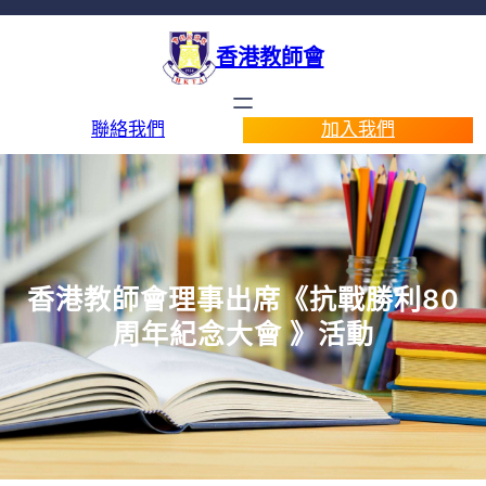
跳
至
香港教師會
主
要
內
聯絡我們
加入我們
容
香港教師會理事出席《抗戰勝利80
周年紀念大會 》活動