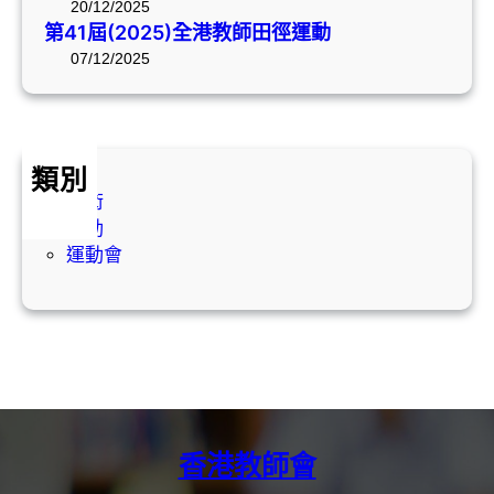
列
20/12/2025
2
第41屆(2025)全港教師田徑運動
活
5
動
07/12/2025
)
」
全
徴
港
文
教
比
類別
師
賽
學術
田
活動
徑
運動會
運
動
香港教師會