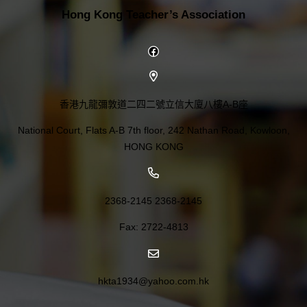
Hong Kong Teacher’s Association
Facebook
香港九龍彌敦道二四二號立信大廈八樓A-B座
National Court, Flats A-B 7th floor, 242 Nathan Road, Kowloon,
HONG KONG
2368-2145 2368-2145
Fax: 2722-4813
hkta1934@yahoo.com.hk