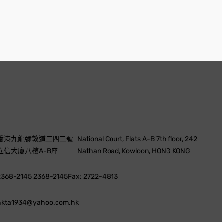
香港九龍彌敦道二四二號
National Court, Flats A-B 7th floor, 242
立信大廈八樓A-B座
Nathan Road, Kowloon, HONG KONG
2368-2145 2368-2145
Fax: 2722-4813
hkta1934@yahoo.com.hk