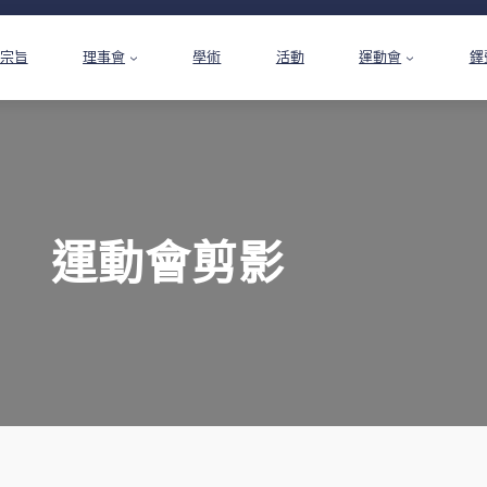
宗旨
理事會
學術
活動
運動會
鐸
運動會剪影