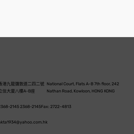
香港九龍彌敦道二四二號
National Court, Flats A-B 7th floor, 242
立信大廈八樓A-B座
Nathan Road, Kowloon, HONG KONG
2368-2145 2368-2145
Fax: 2722-4813
hkta1934@yahoo.com.hk