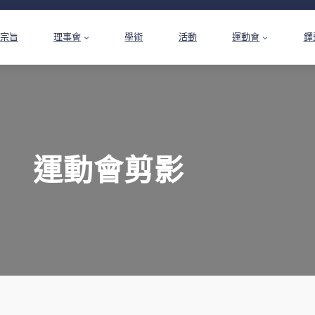
宗旨
理事會
學術
活動
運動會
鐸
運動會剪影