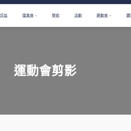
宗旨
理事會
學術
活動
運動會
鐸
運動會剪影