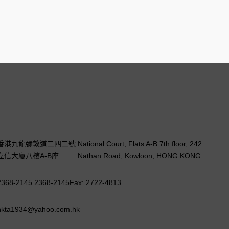
香港九龍彌敦道二四二號
National Court, Flats A-B 7th floor, 242
立信大廈八樓A-B座
Nathan Road, Kowloon, HONG KONG
2368-2145 2368-2145
Fax: 2722-4813
hkta1934@yahoo.com.hk