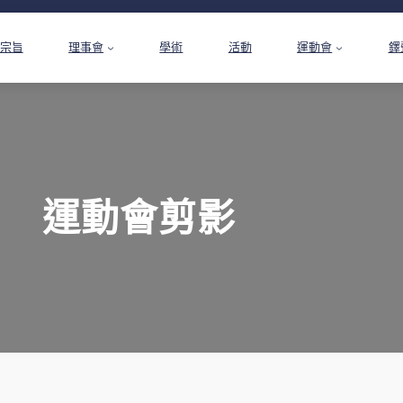
宗旨
理事會
學術
活動
運動會
鐸
運動會剪影