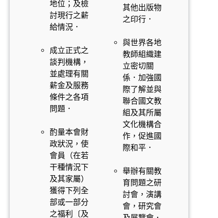
地位；及檢
其他出版物
討現行之薪
之印行．
給情況．
與世界各地
成立正式之
教師組織建
談判機構，
立密切關
並處理有關
係．加強國
薪金及服務
際了解並與
條件之各項
聯合國文教
問題．
組及其所屬
文化機構合
酌量本會財
作，促進國
政狀況，使
際和平．
會員（在若
干種情況下
舉辦有關教
及其家屬）
育問題之研
獲得下列全
討會，演講
部或一部分
會，研究會
之福利〔及
及展覽會．