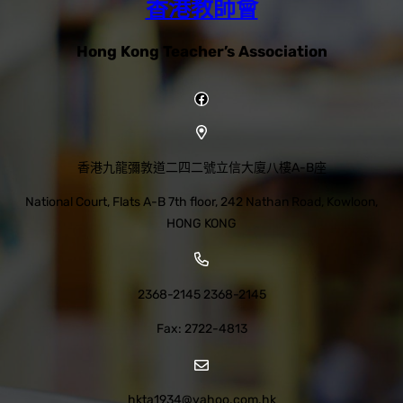
香港教師會
Hong Kong Teacher’s Association
香港九龍彌敦道二四二號立信大廈八樓A-B座
National Court, Flats A-B 7th floor, 242 Nathan Road, Kowloon,
HONG KONG
2368-2145 2368-2145
Fax: 2722-4813
hkta1934@yahoo.com.hk