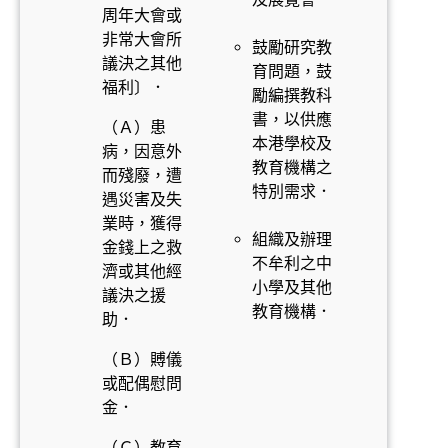
周年大會或
非常大會所
鼓勵研究教
議決之其他
育問題，鼓
福利〕．
勵編撰教科
書，以供應
（Ａ）患
本港學校及
病，因意外
教育機構之
而殘廢，遭
特別需求．
遇災害及失
業時，獲得
組織及辦理
金錢上之救
不牟利之中
濟或其他經
小學及其他
議決之援
教育機構．
助．
（Ｂ）賻儀
或配偶慰問
金．
（Ｃ）教育